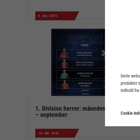
6. jan. 2026
Dette webst
produkter 
indhold fra
1. Division herrer: månedens topscorer
Cookie inds
– september
10. okt. 2025