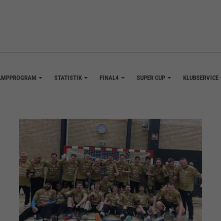
AMPPROGRAM
STATISTIK
FINAL4
SUPER CUP
KLUBSERVICE
+
+
+
+