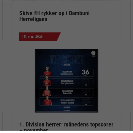
Skive fH rykker op i Bambuni
Herreligaen
15. mar. 2026
1. Division herrer: månedens topscorer
– november