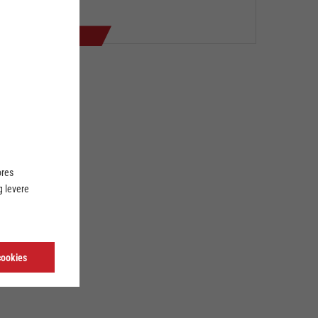
5. nov. 2025
ores
 levere
cookies