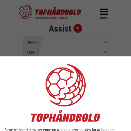
MENU
Assist
Sæson:
Liga:
Pulje:
Spillerunde:
Fejl::
Kunne ikke finde data for valgt
sæson/liga.
Dette websted benytter egne og tredjeparters cookies for at fungere,