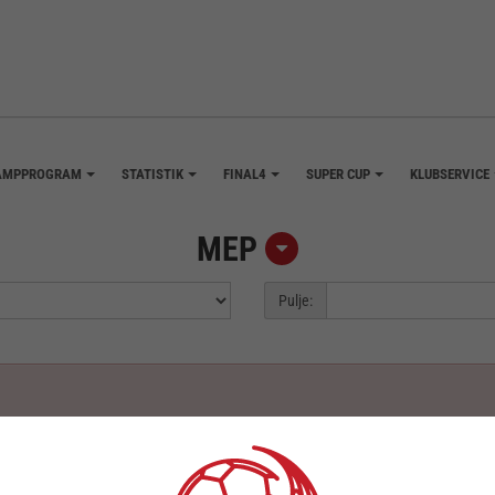
AMPPROGRAM
STATISTIK
FINAL4
SUPER CUP
KLUBSERVICE
+
+
+
+
MEP
Pulje: