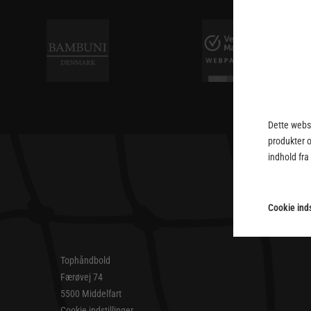
Dette webst
produkter 
indhold fra
Cookie inds
Tophåndbold
Færøvej 74
5500 Middelfart
Cookie indstillinger