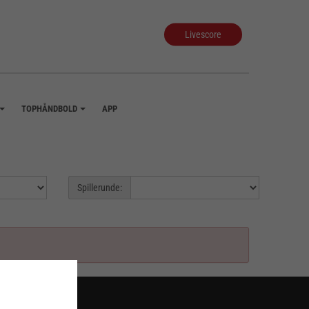
Livescore
TOPHÅNDBOLD
APP
+
+
Spillerunde: