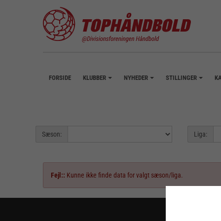
FORSIDE
KLUBBER
NYHEDER
STILLINGER
K
+
+
+
Sæson:
Liga:
Fejl::
Kunne ikke finde data for valgt sæson/liga.