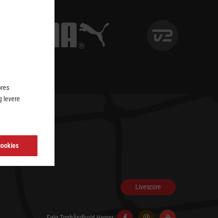
ores
 levere
cookies
Livescore
Følg Tophåndbold Herrer