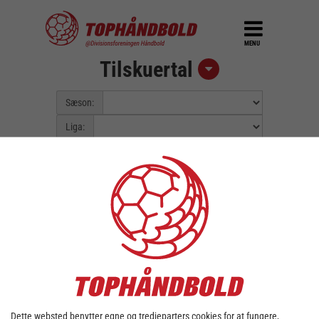
MENU
Tilskuertal
Sæson:
Liga:
Pulje:
Spillerunde:
Fejl::
Kunne ikke finde data for valgt
sæson/liga.
Dette websted benytter egne og tredjeparters cookies for at fungere,