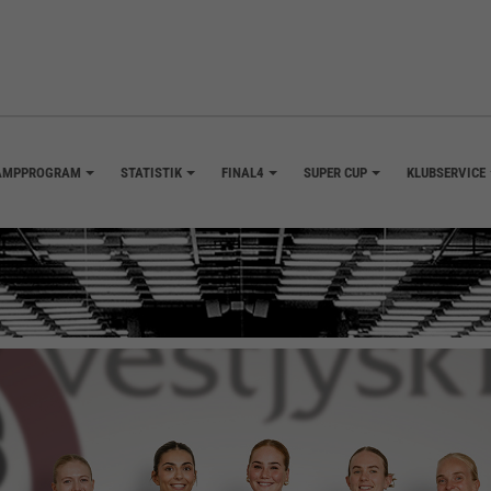
AMPPROGRAM
STATISTIK
FINAL4
SUPER CUP
KLUBSERVICE
+
+
+
+