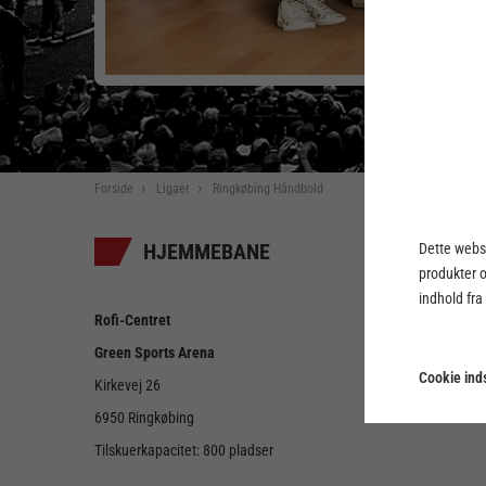
Forside
Ligaer
Ringkøbing Håndbold
HJEMMEBANE
Dette webst
produkter 
indhold fra
Rofi-Centret
Green Sports Arena
Cookie inds
Kirkevej 26
6950 Ringkøbing
Tilskuerkapacitet: 800 pladser