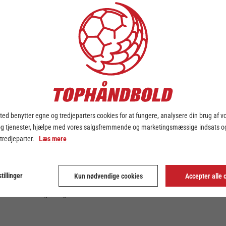
KLUB ADRESSE
ed benytter egne og tredjeparters cookies for at fungere, analysere din brug af v
og tjenester, hjælpe med vores salgsfremmende og marketingsmæssige indsats og
 tredjeparter.
Læs mere
Ringkøbing Håndbold
Primo Huset
tillinger
Kun nødvendige cookies
Accepter alle 
I.C. Chr. Allé 1
6950 Ringkøbing