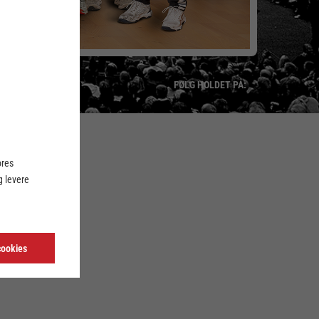
FØLG HOLDET PÅ:
LINK
ores
 levere
cookies