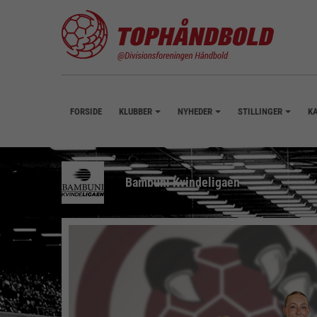
FORSIDE
KLUBBER
NYHEDER
STILLINGER
K
+
+
+
Bambuni Kvindeligaen