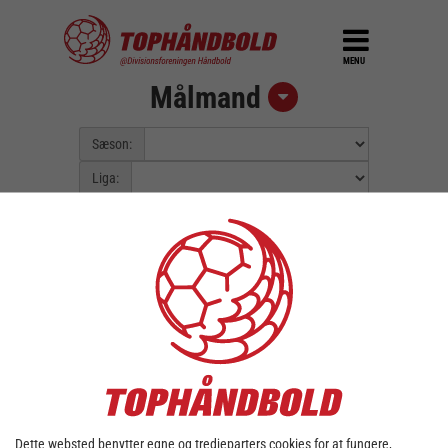
MENU
Målmand
Sæson:
Liga:
Pulje:
Spillerunde:
Fejl::
Kunne ikke finde data for valgt
sæson/liga.
Dette websted benytter egne og tredjeparters cookies for at fungere,